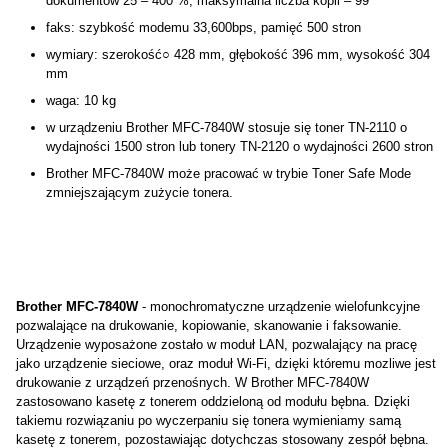
dokumentów 25 – 400 %, maksymalna liczba kopii – 99
faks: szybkość modemu 33,600bps, pamięć 500 stron
wymiary: szerokość○ 428 mm, głębokość 396 mm, wysokość 304
mm
waga: 10 kg
w urządzeniu Brother MFC-7840W stosuje się toner TN-2110 o
wydajności 1500 stron lub tonery TN-2120 o wydajności 2600 stron
Brother MFC-7840W może pracować w trybie Toner Safe Mode
zmniejszającym zużycie tonera.
Brother MFC-7840W
- monochromatyczne urządzenie wielofunkcyjne
pozwalające na drukowanie, kopiowanie, skanowanie i faksowanie.
Urządzenie wyposażone zostało w moduł LAN, pozwalający na pracę
jako urządzenie sieciowe, oraz moduł Wi-Fi, dzięki któremu mozliwe jest
drukowanie z urządzeń przenośnych. W Brother MFC-7840W
zastosowano kasetę z tonerem oddzieloną od modułu bębna. Dzięki
takiemu rozwiązaniu po wyczerpaniu się tonera wymieniamy samą
kasetę z tonerem, pozostawiając dotychczas stosowany zespół bębna.