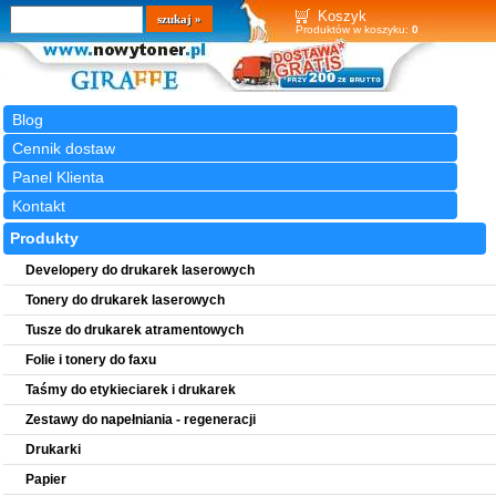
Wyszukiwarka
szukaj
Koszyk
Produktów w koszyku:
0
Blog
Cennik dostaw
Panel Klienta
Kontakt
Produkty
Developery do drukarek laserowych
Tonery do drukarek laserowych
Tusze do drukarek atramentowych
Folie i tonery do faxu
Taśmy do etykieciarek i drukarek
Zestawy do napełniania - regeneracji
Drukarki
Papier