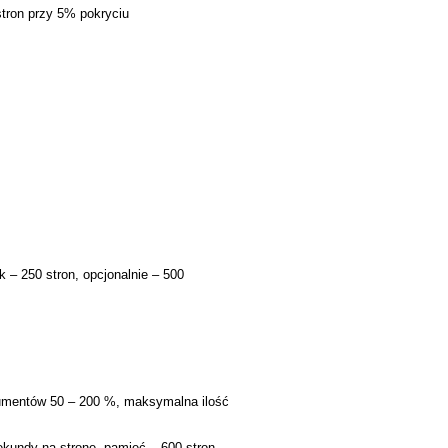
stron przy 5% pokryciu
– 250 stron, opcjonalnie – 500
kumentów 50 – 200 %, maksymalna ilość
kundy na stronę, pamięć – 600 stron