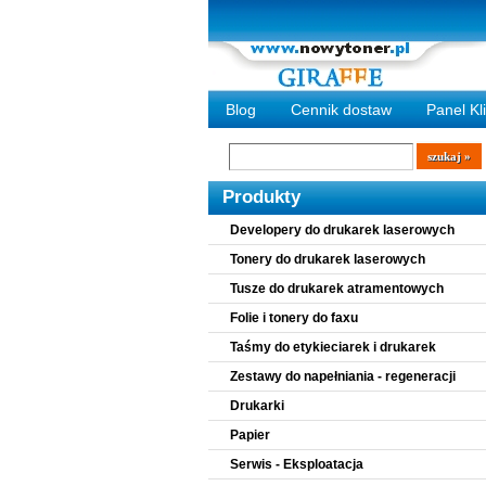
Blog
Cennik dostaw
Panel Kl
Wyszukiwarka
szukaj
Produkty
Developery do drukarek laserowych
Tonery do drukarek laserowych
Tusze do drukarek atramentowych
Folie i tonery do faxu
Taśmy do etykieciarek i drukarek
Zestawy do napełniania - regeneracji
Drukarki
Papier
Serwis - Eksploatacja