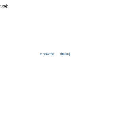
utaj:
« powrót
drukuj