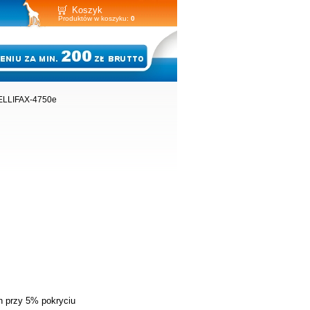
Koszyk
Produktów w koszyku:
0
TELLIFAX-4750e
on przy 5% pokryciu