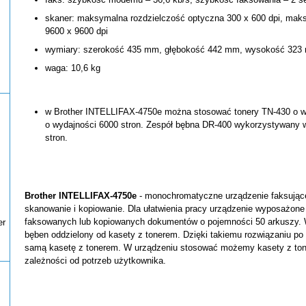
skaner: maksymalna rozdzielczość optyczna 300 x 600 dpi, maks
9600 x 9600 dpi
wymiary: szerokość 435 mm, głębokość 442 mm, wysokość 323
waga: 10,6 kg
w Brother INTELLIFAX-4750e można stosować tonery TN-430 o wy
o wydajności 6000 stron. Zespół bębna DR-400 wykorzystywany 
stron.
Brother INTELLIFAX-4750e
- monochromatyczne urządzenie faksujące
skanowanie i kopiowanie. Dla ułatwienia pracy urządzenie wyposażone
faksowanych lub kopiowanych dokumentów o pojemności 50 arkuszy. 
er
bęben oddzielony od kasety z tonerem. Dzięki takiemu rozwiązaniu po
samą kasetę z tonerem. W urządzeniu stosować możemy kasety z to
zależności od potrzeb użytkownika.