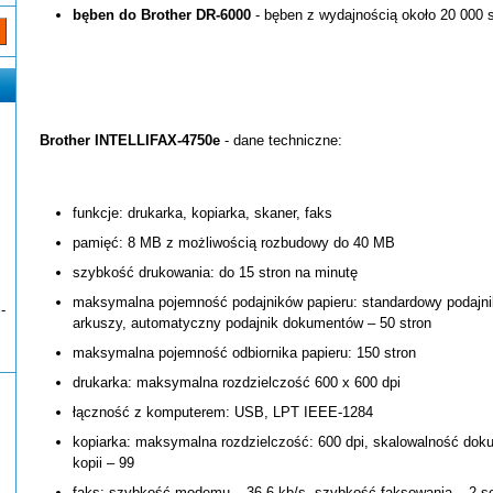
bęben do Brother DR-6000
- bęben z wydajnością około 20 000 
Brother INTELLIFAX-4750e
- dane techniczne:
funkcje: drukarka, kopiarka, skaner, faks
pamięć: 8 MB z możliwością rozbudowy do 40 MB
szybkość drukowania: do 15 stron na minutę
maksymalna pojemność podajników papieru: standardowy podajnik 
-
arkuszy, automatyczny podajnik dokumentów – 50 stron
maksymalna pojemność odbiornika papieru: 150 stron
drukarka: maksymalna rozdzielczość 600 x 600 dpi
łączność z komputerem: USB, LPT IEEE-1284
kopiarka: maksymalna rozdzielczość: 600 dpi, skalowalność do
kopii – 99
faks: szybkość modemu – 36,6 kb/s, szybkość faksowania – 2 se