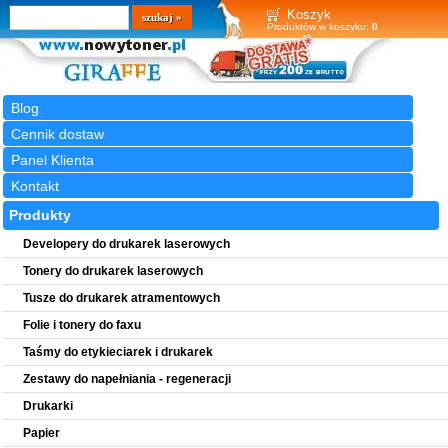
Wyszukiwarka
szukaj
Koszyk
Produktów w koszyku:
0
Blog
Cennik dostaw
Panel Klienta
Kontakt
Produkty
Developery do drukarek laserowych
Tonery do drukarek laserowych
Tusze do drukarek atramentowych
Folie i tonery do faxu
Taśmy do etykieciarek i drukarek
Zestawy do napełniania - regeneracji
Drukarki
Papier