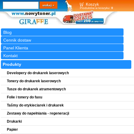
Wyszukiwarka
szukaj
Koszyk
Produktów w koszyku:
0
Blog
Cennik dostaw
Panel Klienta
Kontakt
Produkty
Developery do drukarek laserowych
Tonery do drukarek laserowych
Tusze do drukarek atramentowych
Folie i tonery do faxu
Taśmy do etykieciarek i drukarek
Zestawy do napełniania - regeneracji
Drukarki
Papier