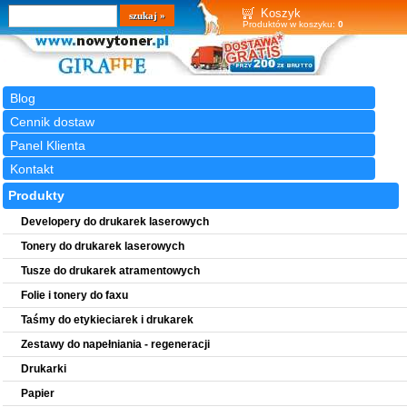
Wyszukiwarka
szukaj
Koszyk
Produktów w koszyku:
0
Blog
Cennik dostaw
Panel Klienta
Kontakt
Produkty
Developery do drukarek laserowych
Tonery do drukarek laserowych
Tusze do drukarek atramentowych
Folie i tonery do faxu
Taśmy do etykieciarek i drukarek
Zestawy do napełniania - regeneracji
Drukarki
Papier