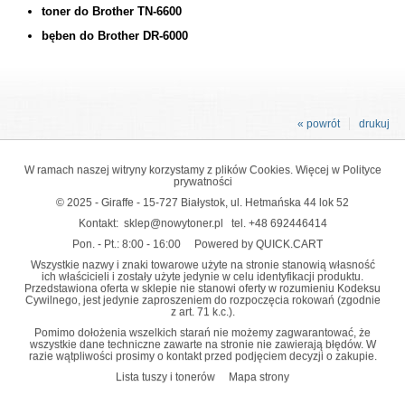
toner do Brother TN-6600
bęben do Brother DR-6000
« powrót
drukuj
W ramach naszej witryny korzystamy z plików Cookies. Więcej w
Polityce
prywatności
© 2025 - Giraffe - 15-727 Białystok, ul. Hetmańska 44 lok 52
Kontakt:
sklep@nowytoner.pl
tel.
+48 692446414
Pon. - Pt.: 8:00 - 16:00
Powered by QUICK.CART
Wszystkie nazwy i znaki towarowe użyte na stronie stanowią własność
ich właścicieli i zostały użyte jedynie w celu identyfikacji produktu.
Przedstawiona oferta w sklepie nie stanowi oferty w rozumieniu Kodeksu
Cywilnego, jest jedynie zaproszeniem do rozpoczęcia rokowań (zgodnie
z art. 71 k.c.).
Pomimo dołożenia wszelkich starań nie możemy zagwarantować, że
wszystkie dane techniczne zawarte na stronie nie zawierają błędów. W
razie wątpliwości prosimy o kontakt przed podjęciem decyzji o zakupie.
Lista tuszy i tonerów
Mapa strony