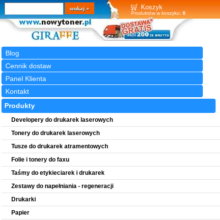
Wyszukiwarka
szukaj
Koszyk
Produktów w koszyku:
0
Blog
Cennik dostaw
Panel Klienta
Kontakt
Produkty
Developery do drukarek laserowych
Tonery do drukarek laserowych
Tusze do drukarek atramentowych
Folie i tonery do faxu
Taśmy do etykieciarek i drukarek
Zestawy do napełniania - regeneracji
Drukarki
Papier