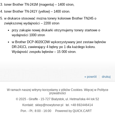
toner Brother TN-241M (magenta) – 1400 stron,
toner Brother TN-241Y (yellow) – 1400 stron.
w drukarce stosować można tonery kolorowe Brother TN245 o
zwiększonej wydajności – 2200 stron
przy zakupie nowej drukarki otrzymujemy tonery startowe o
wydajności 1000 stron
w Brother DCP-9020CDW wykorzystywany jest zestaw bębnów
DR-241CL zawierający 4 bębny po 1 dla każdego koloru.
Wydajność zespołu bębnów – 15 000 stron.
« powrót
drukuj
W ramach naszej witryny korzystamy z plików Cookies. Więcej w
Polityce
prywatności
© 2025 - Giraffe - 15-727 Białystok, ul. Hetmańska 44 lok 52
Kontakt:
sklep@nowytoner.pl
tel.
+48 692446414
Pon. - Pt.: 8:00 - 16:00
Powered by QUICK.CART