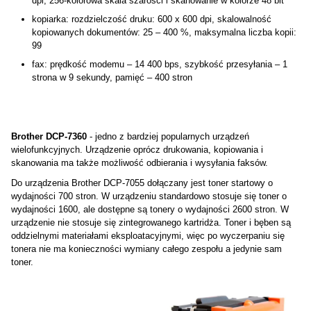
dpi, 256-kolorowa skala szarości i skanowanie w kolorze 48 bit
kopiarka: rozdzielczość druku: 600 x 600 dpi, skalowalność
kopiowanych dokumentów: 25 – 400 %, maksymalna liczba kopii:
99
fax: prędkość modemu – 14 400 bps, szybkość przesyłania – 1
strona w 9 sekundy, pamięć – 400 stron
Brother DCP-7360
- jedno z bardziej popularnych urządzeń
wielofunkcyjnych. Urządzenie oprócz drukowania, kopiowania i
skanowania ma także możliwość odbierania i wysyłania faksów.
Do urządzenia Brother DCP-7055 dołączany jest toner startowy o
wydajności 700 stron. W urządzeniu standardowo stosuje się toner o
wydajności 1600, ale dostępne są tonery o wydajności 2600 stron. W
urządzenie nie stosuje się zintegrowanego kartridża. Toner i bęben są
oddzielnymi materiałami eksploatacyjnymi, więc po wyczerpaniu się
tonera nie ma konieczności wymiany całego zespołu a jedynie sam
toner.