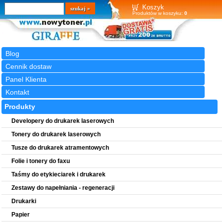
Wyszukiwarka
szukaj
Koszyk
Produktów w koszyku:
0
Blog
Cennik dostaw
Panel Klienta
Kontakt
Produkty
Developery do drukarek laserowych
Tonery do drukarek laserowych
Tusze do drukarek atramentowych
Folie i tonery do faxu
Taśmy do etykieciarek i drukarek
Zestawy do napełniania - regeneracji
Drukarki
Papier