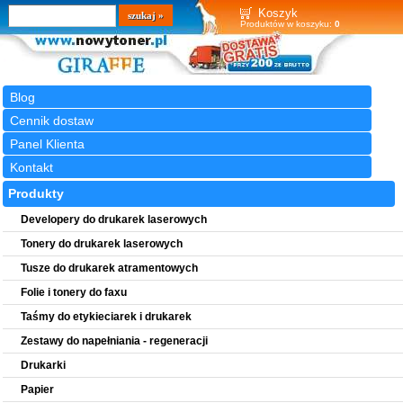
Wyszukiwarka
szukaj
Koszyk
Produktów w koszyku:
0
Blog
Cennik dostaw
Panel Klienta
Kontakt
Produkty
Developery do drukarek laserowych
Tonery do drukarek laserowych
Tusze do drukarek atramentowych
Folie i tonery do faxu
Taśmy do etykieciarek i drukarek
Zestawy do napełniania - regeneracji
Drukarki
Papier