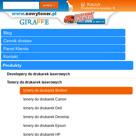
Wyszukiwarka
szukaj
Koszyk
Produktów w koszyku:
0
Blog
Cennik dostaw
Panel Klienta
Kontakt
Produkty
Developery do drukarek laserowych
Tonery do drukarek laserowych
tonery do drukarek Brother
tonery do drukarek Canon
tonery do drukarek Dell
tonery do drukarek Develop
tonery do drukarek Epson
tonery do drukarek HP