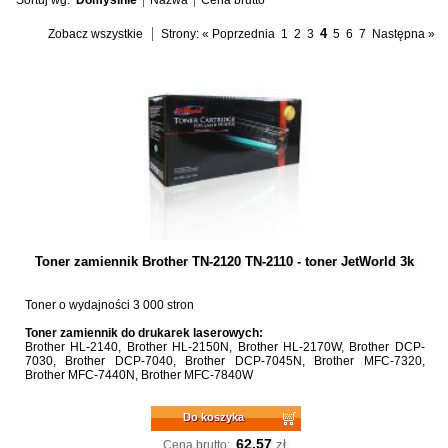
Sortuj wg:
Domyślnie
Nazwa
Cena brutto
4
Zobacz wszystkie
Strony:
« Poprzednia
1
2
3
5
6
7
Następna »
Toner zamiennik Brother TN-2120 TN-2110 - toner JetWorld 3k
Toner o wydajności 3 000 stron
Toner zamiennik do drukarek laserowych:
Brother HL-2140, Brother HL-2150N, Brother HL-2170W, Brother DCP-
7030, Brother DCP-7040, Brother DCP-7045N, Brother MFC-7320,
Brother MFC-7440N, Brother MFC-7840W
Do koszyka
62.57
zł
Cena brutto: