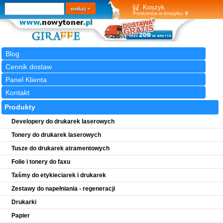
Wyszukiwarka
szukaj
Koszyk
Produktów w koszyku:
0
Blog
Cennik dostaw
Panel Klienta
Kontakt
Produkty
Developery do drukarek laserowych
Tonery do drukarek laserowych
Tusze do drukarek atramentowych
Folie i tonery do faxu
Taśmy do etykieciarek i drukarek
Zestawy do napełniania - regeneracji
Drukarki
Papier