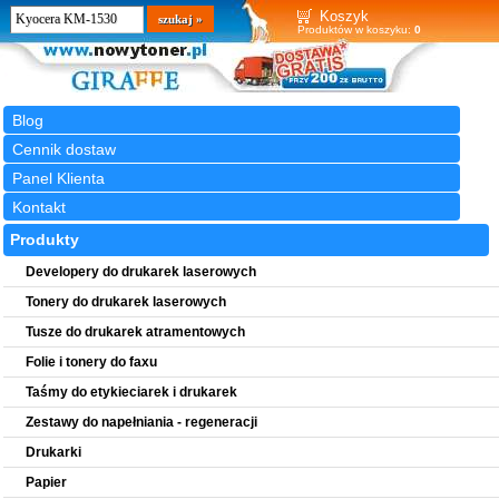
Wyszukiwarka
szukaj
Koszyk
Produktów w koszyku:
0
Blog
Cennik dostaw
Panel Klienta
Kontakt
Produkty
Developery do drukarek laserowych
Tonery do drukarek laserowych
Tusze do drukarek atramentowych
Folie i tonery do faxu
Taśmy do etykieciarek i drukarek
Zestawy do napełniania - regeneracji
Drukarki
Papier