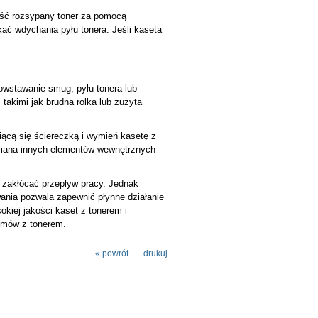
yść rozsypany toner za pomocą
kać wdychania pyłu tonera. Jeśli kaseta
owstawanie smug, pyłu tonera lub
akimi jak brudna rolka lub zużyta
iącą się ściereczką i wymień kasetę z
ymiana innych elementów wewnętrznych
 zakłócać przepływ pracy. Jednak
ania pozwala zapewnić płynne działanie
kiej jakości kaset z tonerem i
emów z tonerem.
« powrót
drukuj