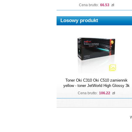
Cena brutto:
66.53
zł
Losowy produkt
Toner Oki C310 Oki C510 zamiennik
yellow - toner JetWorld High Glossy 3k
Cena brutto:
106.22
zł
W