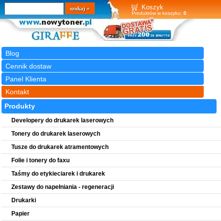
Wyszukiwarka
szukaj
Koszyk
Produktów w koszyku:
0
Blog
Cennik dostaw
Panel Klienta
Kontakt
Produkty
Developery do drukarek laserowych
Tonery do drukarek laserowych
Tusze do drukarek atramentowych
Folie i tonery do faxu
Taśmy do etykieciarek i drukarek
Zestawy do napełniania - regeneracji
Drukarki
Papier