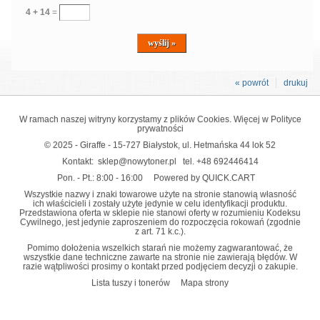
4
+
14
=
« powrót
drukuj
W ramach naszej witryny korzystamy z plików Cookies. Więcej w
Polityce
prywatności
© 2025 - Giraffe - 15-727 Białystok, ul. Hetmańska 44 lok 52
Kontakt:
sklep@nowytoner.pl
tel.
+48 692446414
Pon. - Pt.: 8:00 - 16:00
Powered by QUICK.CART
Wszystkie nazwy i znaki towarowe użyte na stronie stanowią własność
ich właścicieli i zostały użyte jedynie w celu identyfikacji produktu.
Przedstawiona oferta w sklepie nie stanowi oferty w rozumieniu Kodeksu
Cywilnego, jest jedynie zaproszeniem do rozpoczęcia rokowań (zgodnie
z art. 71 k.c.).
Pomimo dołożenia wszelkich starań nie możemy zagwarantować, że
wszystkie dane techniczne zawarte na stronie nie zawierają błędów. W
razie wątpliwości prosimy o kontakt przed podjęciem decyzji o zakupie.
Lista tuszy i tonerów
Mapa strony