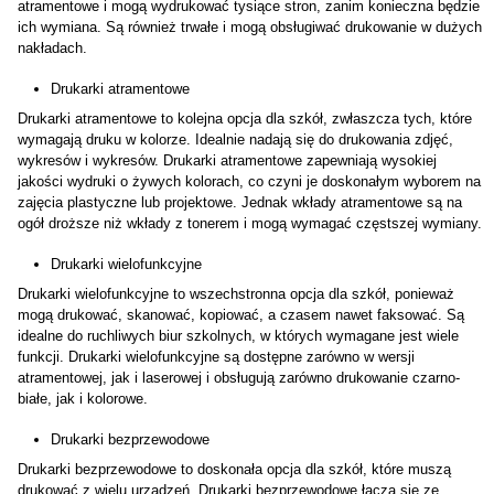
atramentowe i mogą wydrukować tysiące stron, zanim konieczna będzie
ich wymiana. Są również trwałe i mogą obsługiwać drukowanie w dużych
nakładach.
Drukarki atramentowe
Drukarki atramentowe to kolejna opcja dla szkół, zwłaszcza tych, które
wymagają druku w kolorze. Idealnie nadają się do drukowania zdjęć,
wykresów i wykresów. Drukarki atramentowe zapewniają wysokiej
jakości wydruki o żywych kolorach, co czyni je doskonałym wyborem na
zajęcia plastyczne lub projektowe. Jednak wkłady atramentowe są na
ogół droższe niż wkłady z tonerem i mogą wymagać częstszej wymiany.
Drukarki wielofunkcyjne
Drukarki wielofunkcyjne to wszechstronna opcja dla szkół, ponieważ
mogą drukować, skanować, kopiować, a czasem nawet faksować. Są
idealne do ruchliwych biur szkolnych, w których wymagane jest wiele
funkcji. Drukarki wielofunkcyjne są dostępne zarówno w wersji
atramentowej, jak i laserowej i obsługują zarówno drukowanie czarno-
białe, jak i kolorowe.
Drukarki bezprzewodowe
Drukarki bezprzewodowe to doskonała opcja dla szkół, które muszą
drukować z wielu urządzeń. Drukarki bezprzewodowe łączą się ze