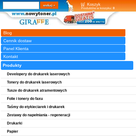
Wyszukiwarka
szukaj
Koszyk
Produktów w koszyku:
0
Blog
Cennik dostaw
Panel Klienta
Kontakt
Produkty
Developery do drukarek laserowych
Tonery do drukarek laserowych
Tusze do drukarek atramentowych
Folie i tonery do faxu
Taśmy do etykieciarek i drukarek
Zestawy do napełniania - regeneracji
Drukarki
Papier