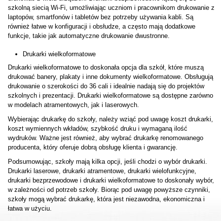
szkolną siecią Wi-Fi, umożliwiając uczniom i pracownikom drukowanie z
laptopów, smartfonów i tabletów bez potrzeby używania kabli. Są
również łatwe w konfiguracji i obsłudze, a często mają dodatkowe
funkcje, takie jak automatyczne drukowanie dwustronne.
Drukarki wielkoformatowe
Drukarki wielkoformatowe to doskonała opcja dla szkół, które muszą
drukować banery, plakaty i inne dokumenty wielkoformatowe. Obsługują
drukowanie o szerokości do 36 cali i idealnie nadają się do projektów
szkolnych i prezentacji. Drukarki wielkoformatowe są dostępne zarówno
w modelach atramentowych, jak i laserowych.
Wybierając drukarkę do szkoły, należy wziąć pod uwagę koszt drukarki,
koszt wymiennych wkładów, szybkość druku i wymaganą ilość
wydruków. Ważne jest również, aby wybrać drukarkę renomowanego
producenta, który oferuje dobrą obsługę klienta i gwarancję.
Podsumowując, szkoły mają kilka opcji, jeśli chodzi o wybór drukarki.
Drukarki laserowe, drukarki atramentowe, drukarki wielofunkcyjne,
drukarki bezprzewodowe i drukarki wielkoformatowe to doskonały wybór,
w zależności od potrzeb szkoły. Biorąc pod uwagę powyższe czynniki,
szkoły mogą wybrać drukarkę, która jest niezawodna, ekonomiczna i
łatwa w użyciu.