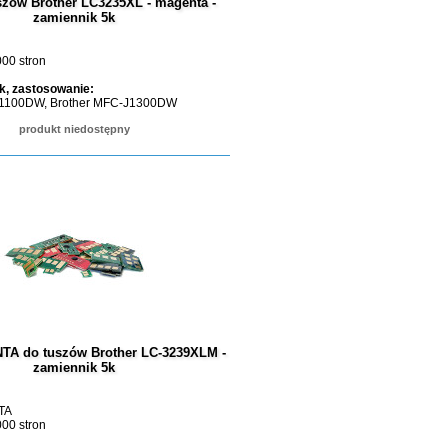
szów Brother LC3235XL - magenta -
zamiennik 5k
000 stron
k, zastosowanie:
J1100DW, Brother MFC-J1300DW
produkt niedostępny
TA do tuszów Brother LC-3239XLM -
zamiennik 5k
TA
00 stron