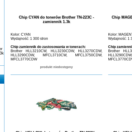
Chip CYAN do tonerów Brother TN-223C -
Chip MAGE
zamiennik 1.3k
Kolor: CYAN
Kolor: MAGEN
Wydajność: 1 300 stron
Wydajność: 1 3
Chip zamiennik do zastosowania w tonerach:
Chip zamienni
er
Brother HLL3210CW, HLL3230CDW, HLL3270CDW,
Brother HL
3k
HLL3290CDW, MFCL3710CW, MFCL3750CDW,
HLL3290CD
MFCL3770CDW
MFCL3770C
produkt niedostępny