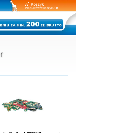
Koszyk
Produktów w koszyku:
0
r