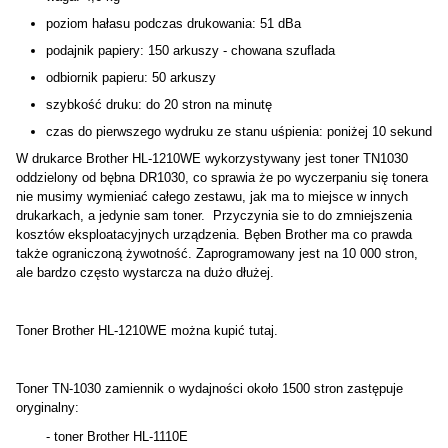
poziom hałasu podczas drukowania: 51 dBa
podajnik papiery: 150 arkuszy - chowana szuflada
odbiornik papieru: 50 arkuszy
szybkość druku: do 20 stron na minutę
czas do pierwszego wydruku ze stanu uśpienia: poniżej 10 sekund
W drukarce Brother HL-1210WE wykorzystywany jest toner TN1030
oddzielony od bębna DR1030, co sprawia że po wyczerpaniu się tonera
nie musimy wymieniać całego zestawu, jak ma to miejsce w innych
drukarkach, a jedynie sam toner. Przyczynia sie to do zmniejszenia
kosztów eksploatacyjnych urządzenia. Bęben Brother ma co prawda
także ograniczoną żywotność. Zaprogramowany jest na 10 000 stron,
ale bardzo często wystarcza na dużo dłużej.
Toner Brother HL-1210WE można kupić
tutaj
.
Toner TN-1030 zamiennik o wydajności około 1500 stron zastępuje
oryginalny:
- toner Brother HL-1110E