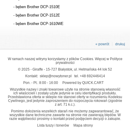
- bęben Brother DCP-1510E
- bęben Brother DCP-1512E
- bęben Brother DCP-1610WE
« powrót
drukuj
W ramach naszej witryny korzystamy z plików Cookies. Więcej w
Polityce
prywatności
© 2025 - Giraffe - 15-727 Białystok, ul. Hetmańska 44 lok 52
Kontakt:
sklep@nowytoner.pl
tel.
+48 692446414
Pon. - Pt.: 8:00 - 16:00
Powered by QUICK.CART
Wszystkie nazwy i znaki towarowe użyte na stronie stanowią własność
ich właścicieli i zostały użyte jedynie w celu identyfikacji produktu.
Przedstawiona oferta w sklepie nie stanowi oferty w rozumieniu Kodeksu
Cywilnego, jest jedynie zaproszeniem do rozpoczęcia rokowań (zgodnie
z art. 71 k.c.).
Pomimo dołożenia wszelkich starań nie możemy zagwarantować, że
wszystkie dane techniczne zawarte na stronie nie zawierają błędów. W
razie wątpliwości prosimy o kontakt przed podjęciem decyzji o zakupie.
Lista tuszy i tonerów
Mapa strony