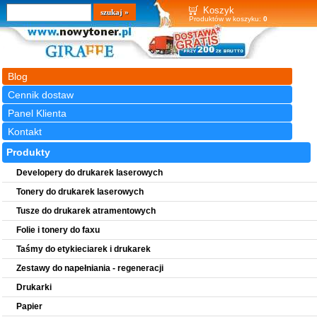
Wyszukiwarka
szukaj
Koszyk
Produktów w koszyku:
0
Blog
Cennik dostaw
Panel Klienta
Kontakt
Produkty
Developery do drukarek laserowych
Tonery do drukarek laserowych
Tusze do drukarek atramentowych
Folie i tonery do faxu
Taśmy do etykieciarek i drukarek
Zestawy do napełniania - regeneracji
Drukarki
Papier