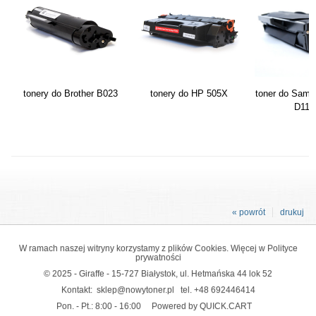
tonery do Brother B023
tonery do HP 505X
toner do Sams
D111
« powrót
drukuj
W ramach naszej witryny korzystamy z plików Cookies. Więcej w
Polityce
prywatności
© 2025 - Giraffe - 15-727 Białystok, ul. Hetmańska 44 lok 52
Kontakt:
sklep@nowytoner.pl
tel.
+48 692446414
Pon. - Pt.: 8:00 - 16:00
Powered by QUICK.CART