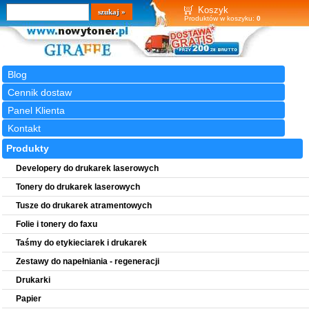
Wyszukiwarka
szukaj
Koszyk
Produktów w koszyku:
0
Blog
Cennik dostaw
Panel Klienta
Kontakt
Produkty
Developery do drukarek laserowych
Tonery do drukarek laserowych
Tusze do drukarek atramentowych
Folie i tonery do faxu
Taśmy do etykieciarek i drukarek
Zestawy do napełniania - regeneracji
Drukarki
Papier