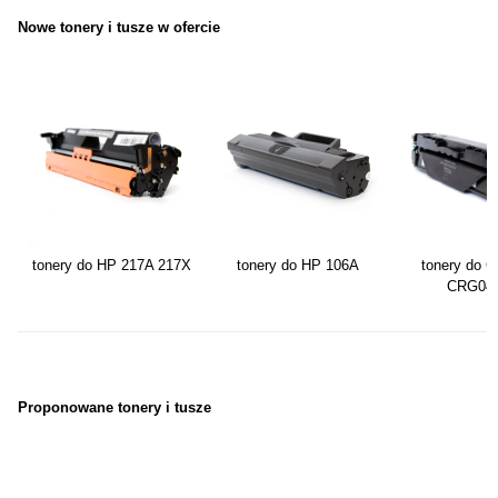
Nowe tonery i tusze w ofercie
tonery do HP 217A 217X
tonery do HP 106A
tonery do 
CRG04
Proponowane tonery i tusze