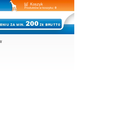
Koszyk
Produktów w koszyku:
0
W