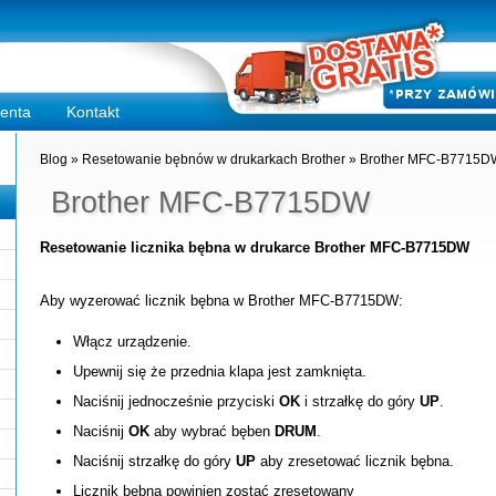
ienta
Kontakt
Blog
»
Resetowanie bębnów w drukarkach Brother
»
Brother MFC-B7715D
Brother MFC-B7715DW
Resetowanie licznika bębna w drukarce Brother MFC-B7715DW
Aby wyzerować licznik bębna w Brother MFC-B7715DW:
Włącz urządzenie.
Upewnij się że przednia klapa jest zamknięta.
Naciśnij jednocześnie przyciski
OK
i strzałkę do góry
UP
.
Naciśnij
OK
aby wybrać bęben
DRUM
.
Naciśnij strzałkę do góry
UP
aby zresetować licznik bębna.
Licznik bębna powinien zostać zresetowany