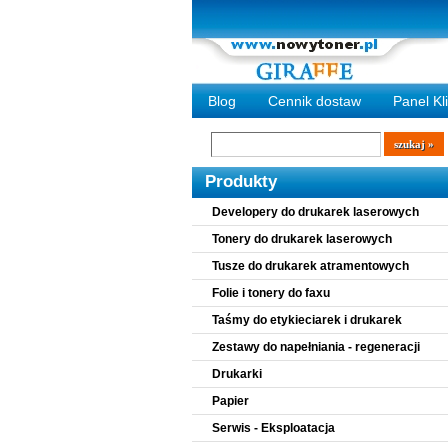
Blog
Cennik dostaw
Panel Kl
Wyszukiwarka
szukaj
Produkty
Developery do drukarek laserowych
Tonery do drukarek laserowych
Tusze do drukarek atramentowych
Folie i tonery do faxu
Taśmy do etykieciarek i drukarek
Zestawy do napełniania - regeneracji
Drukarki
Papier
Serwis - Eksploatacja