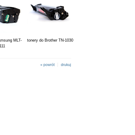
amsung MLT-
tonery do Brother TN-1030
111
« powrót
drukuj