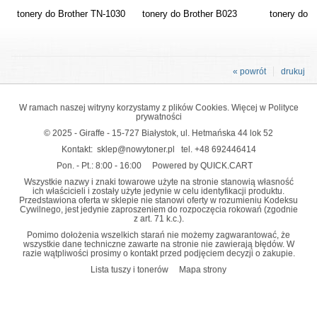
tonery do Brother TN-1030
tonery do Brother B023
tonery do 
« powrót
drukuj
W ramach naszej witryny korzystamy z plików Cookies. Więcej w
Polityce
prywatności
© 2025 - Giraffe - 15-727 Białystok, ul. Hetmańska 44 lok 52
Kontakt:
sklep@nowytoner.pl
tel.
+48 692446414
Pon. - Pt.: 8:00 - 16:00
Powered by QUICK.CART
Wszystkie nazwy i znaki towarowe użyte na stronie stanowią własność
ich właścicieli i zostały użyte jedynie w celu identyfikacji produktu.
Przedstawiona oferta w sklepie nie stanowi oferty w rozumieniu Kodeksu
Cywilnego, jest jedynie zaproszeniem do rozpoczęcia rokowań (zgodnie
z art. 71 k.c.).
Pomimo dołożenia wszelkich starań nie możemy zagwarantować, że
wszystkie dane techniczne zawarte na stronie nie zawierają błędów. W
razie wątpliwości prosimy o kontakt przed podjęciem decyzji o zakupie.
Lista tuszy i tonerów
Mapa strony