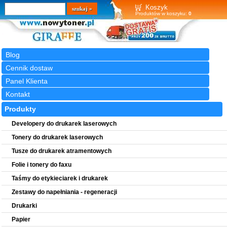
Wyszukiwarka
szukaj
Koszyk
Produktów w koszyku:
0
Blog
Cennik dostaw
Panel Klienta
Kontakt
Produkty
Developery do drukarek laserowych
Tonery do drukarek laserowych
Tusze do drukarek atramentowych
Folie i tonery do faxu
Taśmy do etykieciarek i drukarek
Zestawy do napełniania - regeneracji
Drukarki
Papier