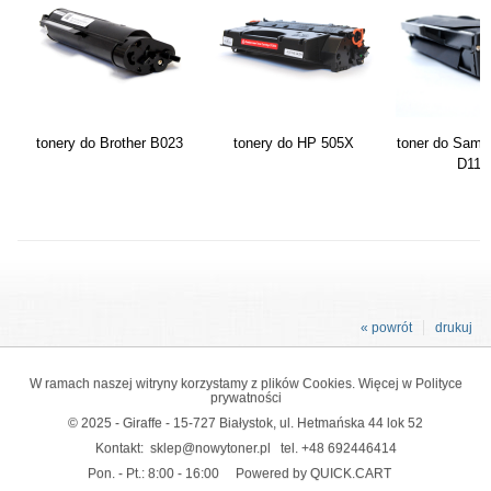
tonery do Brother B023
tonery do HP 505X
toner do Sams
D111
« powrót
drukuj
W ramach naszej witryny korzystamy z plików Cookies. Więcej w
Polityce
prywatności
© 2025 - Giraffe - 15-727 Białystok, ul. Hetmańska 44 lok 52
Kontakt:
sklep@nowytoner.pl
tel.
+48 692446414
Pon. - Pt.: 8:00 - 16:00
Powered by QUICK.CART