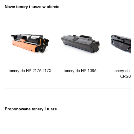
Nowe tonery i tusze w ofercie
tonery do HP 217A 217X
tonery do HP 106A
tonery do 
CRG04
Proponowane tonery i tusze