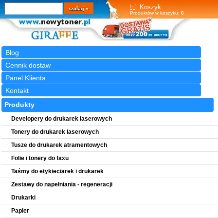
Wyszukiwarka
szukaj
Koszyk
Produktów w koszyku:
0
Blog
Cennik dostaw
Panel Klienta
Kontakt
Produkty
Developery do drukarek laserowych
Tonery do drukarek laserowych
Tusze do drukarek atramentowych
Folie i tonery do faxu
Taśmy do etykieciarek i drukarek
Zestawy do napełniania - regeneracji
Drukarki
Papier