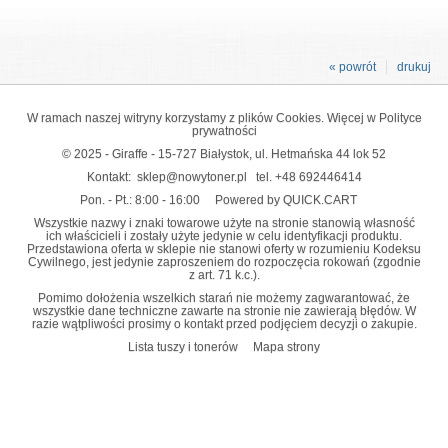
« powrót
drukuj
W ramach naszej witryny korzystamy z plików Cookies. Więcej w
Polityce
prywatności
© 2025 - Giraffe - 15-727 Białystok, ul. Hetmańska 44 lok 52
Kontakt:
sklep@nowytoner.pl
tel.
+48 692446414
Pon. - Pt.: 8:00 - 16:00
Powered by QUICK.CART
Wszystkie nazwy i znaki towarowe użyte na stronie stanowią własność
ich właścicieli i zostały użyte jedynie w celu identyfikacji produktu.
Przedstawiona oferta w sklepie nie stanowi oferty w rozumieniu Kodeksu
Cywilnego, jest jedynie zaproszeniem do rozpoczęcia rokowań (zgodnie
z art. 71 k.c.).
Pomimo dołożenia wszelkich starań nie możemy zagwarantować, że
wszystkie dane techniczne zawarte na stronie nie zawierają błędów. W
razie wątpliwości prosimy o kontakt przed podjęciem decyzji o zakupie.
Lista tuszy i tonerów
Mapa strony