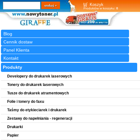
Wyszukiwarka
szukaj
Koszyk
Produktów w koszyku:
0
Blog
Cennik dostaw
Panel Klienta
Kontakt
Produkty
Developery do drukarek laserowych
Tonery do drukarek laserowych
Tusze do drukarek atramentowych
Folie i tonery do faxu
Taśmy do etykieciarek i drukarek
Zestawy do napełniania - regeneracji
Drukarki
Papier