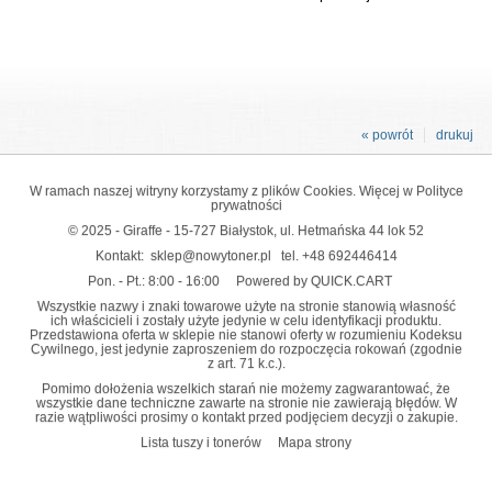
« powrót
drukuj
W ramach naszej witryny korzystamy z plików Cookies. Więcej w
Polityce
prywatności
© 2025 - Giraffe - 15-727 Białystok, ul. Hetmańska 44 lok 52
Kontakt:
sklep@nowytoner.pl
tel.
+48 692446414
Pon. - Pt.: 8:00 - 16:00
Powered by QUICK.CART
Wszystkie nazwy i znaki towarowe użyte na stronie stanowią własność
ich właścicieli i zostały użyte jedynie w celu identyfikacji produktu.
Przedstawiona oferta w sklepie nie stanowi oferty w rozumieniu Kodeksu
Cywilnego, jest jedynie zaproszeniem do rozpoczęcia rokowań (zgodnie
z art. 71 k.c.).
Pomimo dołożenia wszelkich starań nie możemy zagwarantować, że
wszystkie dane techniczne zawarte na stronie nie zawierają błędów. W
razie wątpliwości prosimy o kontakt przed podjęciem decyzji o zakupie.
Lista tuszy i tonerów
Mapa strony