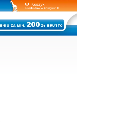
Koszyk
Produktów w koszyku:
0
y