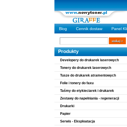
Blog
Cennik dostaw
Panel Kl
Wyszukiwarka
szukaj
Produkty
Developery do drukarek laserowych
Tonery do drukarek laserowych
Tusze do drukarek atramentowych
Folie i tonery do faxu
Taśmy do etykieciarek i drukarek
Zestawy do napełniania - regeneracji
Drukarki
Papier
Serwis - Eksploatacja