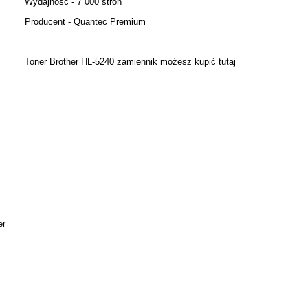
Wydajność - 7 000 stron
Producent - Quantec Premium
Toner Brother HL-5240 zamiennik możesz kupić
tutaj
er