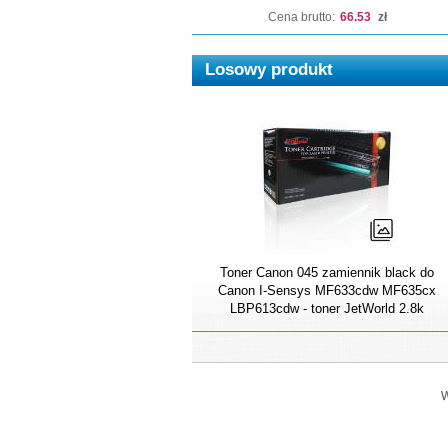
Cena brutto:
66.53
zł
Losowy produkt
Toner Canon 045 zamiennik black do
Canon I-Sensys MF633cdw MF635cx
LBP613cdw - toner JetWorld 2.8k
W