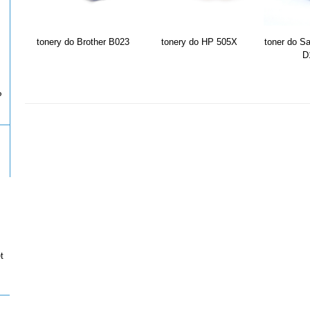
tonery do Brother B023
tonery do HP 505X
toner do S
D
P
t