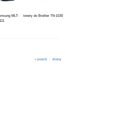
amsung MLT-
tonery do Brother TN-1030
111
« powrót
drukuj