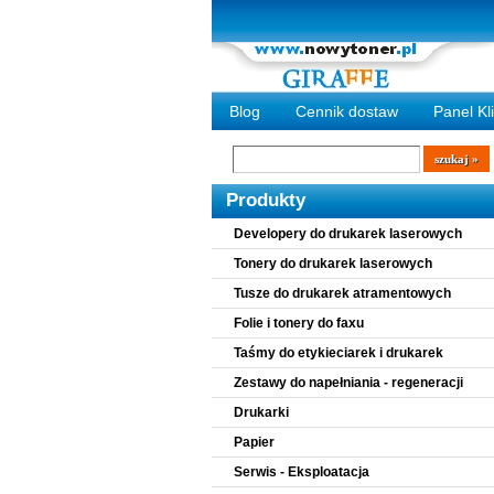
Blog
Cennik dostaw
Panel Kl
Wyszukiwarka
szukaj
Produkty
Developery do drukarek laserowych
Tonery do drukarek laserowych
Tusze do drukarek atramentowych
Folie i tonery do faxu
Taśmy do etykieciarek i drukarek
Zestawy do napełniania - regeneracji
Drukarki
Papier
Serwis - Eksploatacja