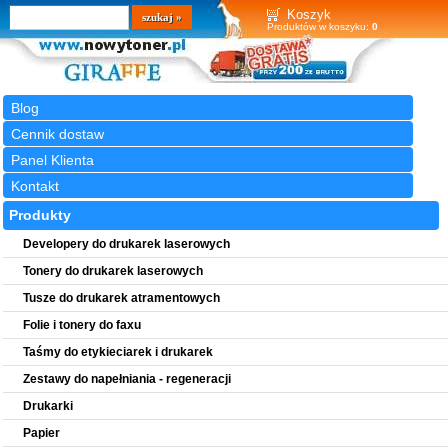
Wyszukiwarka
szukaj
Koszyk
Produktów w koszyku:
0
Blog
Cennik dostaw
Panel Klienta
Kontakt
Produkty
Developery do drukarek laserowych
Tonery do drukarek laserowych
Tusze do drukarek atramentowych
Folie i tonery do faxu
Taśmy do etykieciarek i drukarek
Zestawy do napełniania - regeneracji
Drukarki
Papier