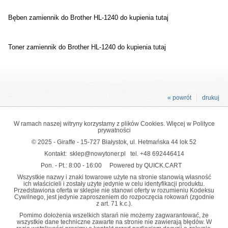
Bęben zamiennik do Brother HL-1240 do kupienia
tutaj
Toner zamiennik do Brother HL-1240 do kupienia
tutaj
« powrót
drukuj
W ramach naszej witryny korzystamy z plików Cookies. Więcej w
Polityce
prywatności
© 2025 - Giraffe - 15-727 Białystok, ul. Hetmańska 44 lok 52
Kontakt:
sklep@nowytoner.pl
tel.
+48 692446414
Pon. - Pt.: 8:00 - 16:00
Powered by QUICK.CART
Wszystkie nazwy i znaki towarowe użyte na stronie stanowią własność
ich właścicieli i zostały użyte jedynie w celu identyfikacji produktu.
Przedstawiona oferta w sklepie nie stanowi oferty w rozumieniu Kodeksu
Cywilnego, jest jedynie zaproszeniem do rozpoczęcia rokowań (zgodnie
z art. 71 k.c.).
Pomimo dołożenia wszelkich starań nie możemy zagwarantować, że
wszystkie dane techniczne zawarte na stronie nie zawierają błędów. W