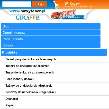
Wyszukiwarka
szukaj
Koszyk
Produktów w koszyku:
0
Blog
Cennik dostaw
Panel Klienta
Kontakt
Produkty
Developery do drukarek laserowych
Tonery do drukarek laserowych
Tusze do drukarek atramentowych
Folie i tonery do faxu
Taśmy do etykieciarek i drukarek
Zestawy do napełniania - regeneracji
Drukarki
Papier