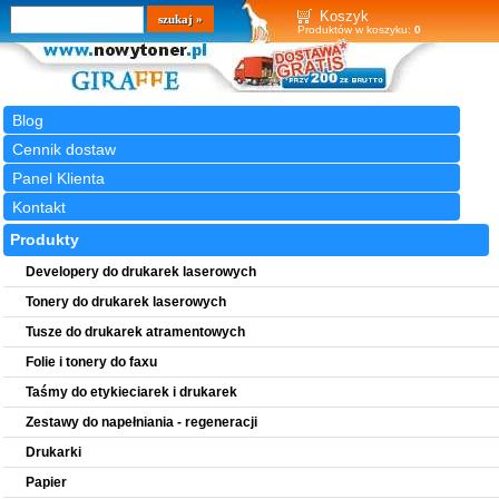
Wyszukiwarka
szukaj
Koszyk
Produktów w koszyku:
0
Blog
Cennik dostaw
Panel Klienta
Kontakt
Produkty
Developery do drukarek laserowych
Tonery do drukarek laserowych
Tusze do drukarek atramentowych
Folie i tonery do faxu
Taśmy do etykieciarek i drukarek
Zestawy do napełniania - regeneracji
Drukarki
Papier