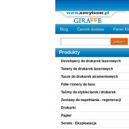
Blog
Cennik dostaw
Panel Kl
Wyszukiwarka
szukaj
Produkty
Developery do drukarek laserowych
Tonery do drukarek laserowych
Tusze do drukarek atramentowych
Folie i tonery do faxu
Taśmy do etykieciarek i drukarek
Zestawy do napełniania - regeneracji
Drukarki
Papier
Serwis - Eksploatacja