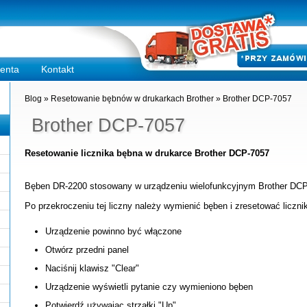
ienta
Kontakt
Blog
»
Resetowanie bębnów w drukarkach Brother
»
Brother DCP-7057
Brother DCP-7057
Resetowanie licznika bębna w drukarce Brother DCP-7057
Bęben DR-2200 stosowany w urządzeniu wielofunkcyjnym Brother DC
Po przekroczeniu tej liczny należy wymienić bęben i zresetować liczn
Urządzenie powinno być włączone
Otwórz przedni panel
Naciśnij klawisz "Clear"
Urządzenie wyświetli pytanie czy wymieniono bęben
Potwierdź używając strzałki "Up"