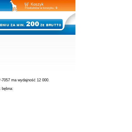
Koszyk
Produktów w koszyku:
0
P-7057 ma wydajność 12 000.
ik bębna: