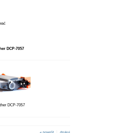
ować
ther DCP-7057
other DCP-7057
« powrót
drukuj