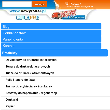
Wyszukiwarka
szukaj
Koszyk
Produktów w koszyku:
0
Blog
Cennik dostaw
Panel Klienta
Kontakt
Produkty
Developery do drukarek laserowych
Tonery do drukarek laserowych
Tusze do drukarek atramentowych
Folie i tonery do faxu
Taśmy do etykieciarek i drukarek
Zestawy do napełniania - regeneracji
Drukarki
Papier