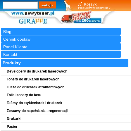
Wyszukiwarka
szukaj
Koszyk
Produktów w koszyku:
0
Blog
Cennik dostaw
Panel Klienta
Kontakt
Produkty
Developery do drukarek laserowych
Tonery do drukarek laserowych
Tusze do drukarek atramentowych
Folie i tonery do faxu
Taśmy do etykieciarek i drukarek
Zestawy do napełniania - regeneracji
Drukarki
Papier