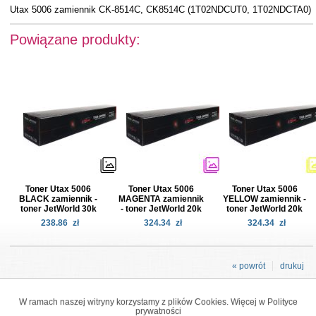
Utax 5006 zamiennik CK-8514C, CK8514C (1T02NDCUT0, 1T02NDCTA0)
Powiązane produkty:
Toner Utax 5006
Toner Utax 5006
Toner Utax 5006
BLACK zamiennik -
MAGENTA zamiennik
YELLOW zamiennik -
toner JetWorld 30k
- toner JetWorld 20k
toner JetWorld 20k
238.86
zł
324.34
zł
324.34
zł
« powrót
drukuj
W ramach naszej witryny korzystamy z plików Cookies. Więcej w
Polityce
prywatności