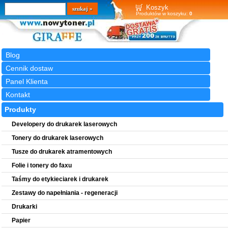
Wyszukiwarka
szukaj
Koszyk
Produktów w koszyku:
0
Blog
Cennik dostaw
Panel Klienta
Kontakt
Produkty
Developery do drukarek laserowych
Tonery do drukarek laserowych
Tusze do drukarek atramentowych
Folie i tonery do faxu
Taśmy do etykieciarek i drukarek
Zestawy do napełniania - regeneracji
Drukarki
Papier