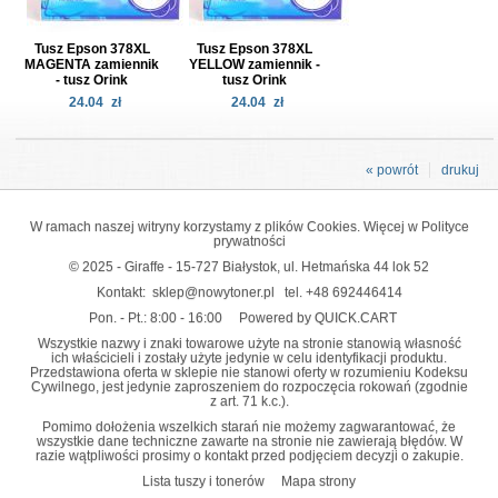
Tusz Epson 378XL
Tusz Epson 378XL
MAGENTA zamiennik
YELLOW zamiennik -
- tusz Orink
tusz Orink
24.04
zł
24.04
zł
« powrót
drukuj
W ramach naszej witryny korzystamy z plików Cookies. Więcej w
Polityce
prywatności
© 2025 - Giraffe - 15-727 Białystok, ul. Hetmańska 44 lok 52
Kontakt:
sklep@nowytoner.pl
tel.
+48 692446414
Pon. - Pt.: 8:00 - 16:00
Powered by QUICK.CART
Wszystkie nazwy i znaki towarowe użyte na stronie stanowią własność
ich właścicieli i zostały użyte jedynie w celu identyfikacji produktu.
Przedstawiona oferta w sklepie nie stanowi oferty w rozumieniu Kodeksu
Cywilnego, jest jedynie zaproszeniem do rozpoczęcia rokowań (zgodnie
z art. 71 k.c.).
Pomimo dołożenia wszelkich starań nie możemy zagwarantować, że
wszystkie dane techniczne zawarte na stronie nie zawierają błędów. W
razie wątpliwości prosimy o kontakt przed podjęciem decyzji o zakupie.
Lista tuszy i tonerów
Mapa strony