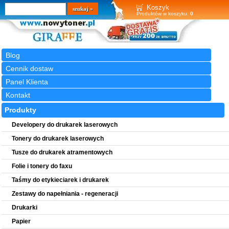
Wyszukiwarka
szukaj
Koszyk
Produktów w koszyku:
0
Blog
Cennik dostaw
Panel Klienta
Kontakt
Produkty
Developery do drukarek laserowych
Tonery do drukarek laserowych
Tusze do drukarek atramentowych
Folie i tonery do faxu
Taśmy do etykieciarek i drukarek
Zestawy do napełniania - regeneracji
Drukarki
Papier