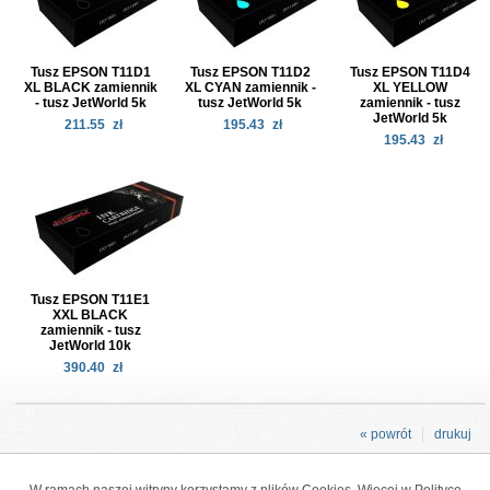
Tusz EPSON T11D1
Tusz EPSON T11D2
Tusz EPSON T11D4
XL BLACK zamiennik
XL CYAN zamiennik -
XL YELLOW
- tusz JetWorld 5k
tusz JetWorld 5k
zamiennik - tusz
JetWorld 5k
211.55
zł
195.43
zł
195.43
zł
Tusz EPSON T11E1
XXL BLACK
zamiennik - tusz
JetWorld 10k
390.40
zł
« powrót
drukuj
W ramach naszej witryny korzystamy z plików Cookies. Więcej w
Polityce