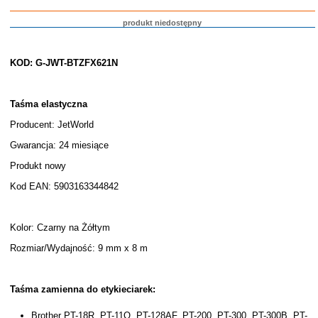
produkt niedostępny
KOD: G-JWT-BTZFX621N
Taśma elastyczna
Producent: JetWorld
Gwarancja: 24 miesiące
Produkt nowy
Kod EAN: 5903163344842
Kolor: Czarny na Żółtym
Rozmiar/Wydajność: 9 mm x 8 m
Taśma zamienna do etykieciarek:
Brother PT-18R, PT-11Q, PT-128AF, PT-200, PT-300, PT-300B, PT-