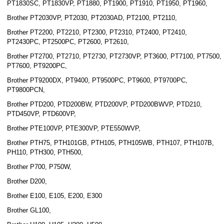
PT1830SC, PT1830VP, PT1880, PT1900, PT1910, PT1950, PT1960,
Brother PT2030VP, PT2030, PT2030AD, PT2100, PT2110,
Brother PT2200, PT2210, PT2300, PT2310, PT2400, PT2410,
PT2430PC, PT2500PC, PT2600, PT2610,
Brother PT2700, PT2710, PT2730, PT2730VP, PT3600, PT7100, PT7500,
PT7600, PT9200PC,
Brother PT9200DX, PT9400, PT9500PC, PT9600, PT9700PC,
PT9800PCN,
Brother PTD200, PTD200BW, PTD200VP, PTD200BWVP, PTD210,
PTD450VP, PTD600VP,
Brother PTE100VP, PTE300VP, PTE550WVP,
Brother PTH75, PTH101GB, PTH105, PTH105WB, PTH107, PTH107B,
PH110, PTH300, PTH500,
Brother P700, P750W,
Brother D200,
Brother E100, E105, E200, E300
Brother GL100,