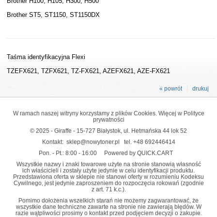
Brother H100, H105, H300, H500
Brother ST5, ST1150, ST1150DX
Taśma identyfikacyjna Flexi
TZEFX621, TZFX621, TZ-FX621, AZEFX621, AZE-FX621
« powrót
drukuj
W ramach naszej witryny korzystamy z plików Cookies. Więcej w
Polityce
prywatności
© 2025 - Giraffe - 15-727 Białystok, ul. Hetmańska 44 lok 52
Kontakt:
sklep@nowytoner.pl
tel.
+48 692446414
Pon. - Pt.: 8:00 - 16:00
Powered by QUICK.CART
Wszystkie nazwy i znaki towarowe użyte na stronie stanowią własność
ich właścicieli i zostały użyte jedynie w celu identyfikacji produktu.
Przedstawiona oferta w sklepie nie stanowi oferty w rozumieniu Kodeksu
Cywilnego, jest jedynie zaproszeniem do rozpoczęcia rokowań (zgodnie
z art. 71 k.c.).
Pomimo dołożenia wszelkich starań nie możemy zagwarantować, że
wszystkie dane techniczne zawarte na stronie nie zawierają błędów. W
razie wątpliwości prosimy o kontakt przed podjęciem decyzji o zakupie.