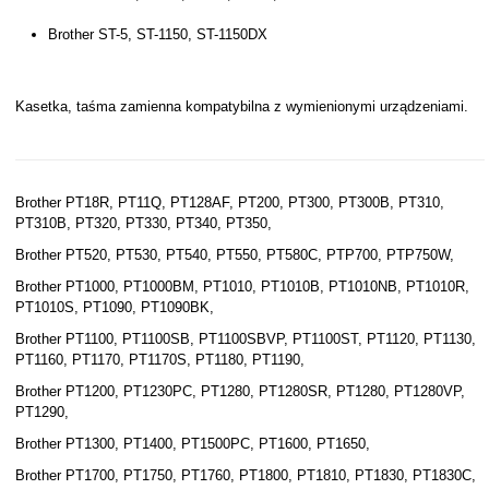
Brother ST-5, ST-1150, ST-1150DX
Kasetka, taśma zamienna kompatybilna z wymienionymi urządzeniami.
Brother PT18R, PT11Q, PT128AF, PT200, PT300, PT300B, PT310,
PT310B, PT320, PT330, PT340, PT350,
Brother PT520, PT530, PT540, PT550, PT580C, PTP700, PTP750W,
Brother PT1000, PT1000BM, PT1010, PT1010B, PT1010NB, PT1010R,
PT1010S, PT1090, PT1090BK,
Brother PT1100, PT1100SB, PT1100SBVP, PT1100ST, PT1120, PT1130,
PT1160, PT1170, PT1170S, PT1180, PT1190,
Brother PT1200, PT1230PC, PT1280, PT1280SR, PT1280, PT1280VP,
PT1290,
Brother PT1300, PT1400, PT1500PC, PT1600, PT1650,
Brother PT1700, PT1750, PT1760, PT1800, PT1810, PT1830, PT1830C,