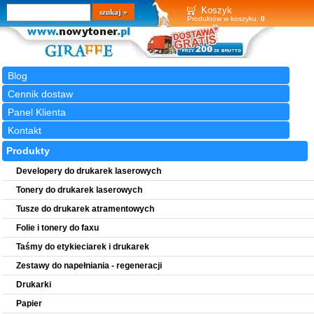
Wyszukiwarka
szukaj
Koszyk
Produktów w koszyku:
0
Blog
Cennik dostaw
Panel Klienta
Kontakt
Produkty
Developery do drukarek laserowych
Tonery do drukarek laserowych
Tusze do drukarek atramentowych
Folie i tonery do faxu
Taśmy do etykieciarek i drukarek
Zestawy do napełniania - regeneracji
Drukarki
Papier