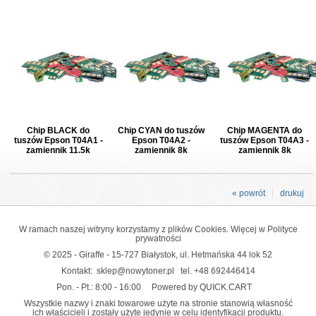
Chip BLACK do
Chip CYAN do tuszów
Chip MAGENTA do
tuszów Epson T04A1 -
Epson T04A2 -
tuszów Epson T04A3 -
zamiennik 11.5k
zamiennik 8k
zamiennik 8k
« powrót
drukuj
W ramach naszej witryny korzystamy z plików Cookies. Więcej w
Polityce
prywatności
© 2025 - Giraffe - 15-727 Białystok, ul. Hetmańska 44 lok 52
Kontakt:
sklep@nowytoner.pl
tel.
+48 692446414
Pon. - Pt.: 8:00 - 16:00
Powered by QUICK.CART
Wszystkie nazwy i znaki towarowe użyte na stronie stanowią własność
ich właścicieli i zostały użyte jedynie w celu identyfikacji produktu.