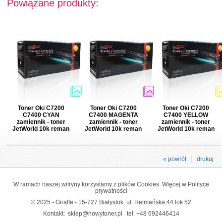
Powiązane produkty:
Toner Oki C7200
Toner Oki C7200
Toner Oki C7200
C7400 CYAN
C7400 MAGENTA
C7400 YELLOW
zamiennik - toner
zamiennik - toner
zamiennik - toner
JetWorld 10k reman
JetWorld 10k reman
JetWorld 10k reman
« powrót
drukuj
W ramach naszej witryny korzystamy z plików Cookies. Więcej w
Polityce
prywatności
© 2025 - Giraffe - 15-727 Białystok, ul. Hetmańska 44 lok 52
Kontakt:
sklep@nowytoner.pl
tel.
+48 692446414