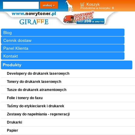
Wyszukiwarka
szukaj
Koszyk
Produktów w koszyku:
0
Blog
Cennik dostaw
Panel Klienta
Kontakt
Produkty
Developery do drukarek laserowych
Tonery do drukarek laserowych
Tusze do drukarek atramentowych
Folie i tonery do faxu
Taśmy do etykieciarek i drukarek
Zestawy do napełniania - regeneracji
Drukarki
Papier