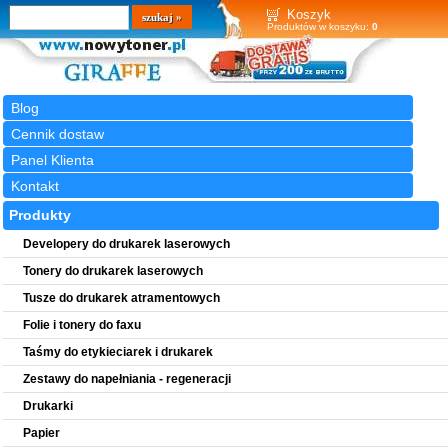
Wyszukiwarka
szukaj
Koszyk
Produktów w koszyku:
0
Blog
Cennik dostaw
Panel Klienta
Kontakt
Produkty
Developery do drukarek laserowych
Tonery do drukarek laserowych
Tusze do drukarek atramentowych
Folie i tonery do faxu
Taśmy do etykieciarek i drukarek
Zestawy do napełniania - regeneracji
Drukarki
Papier