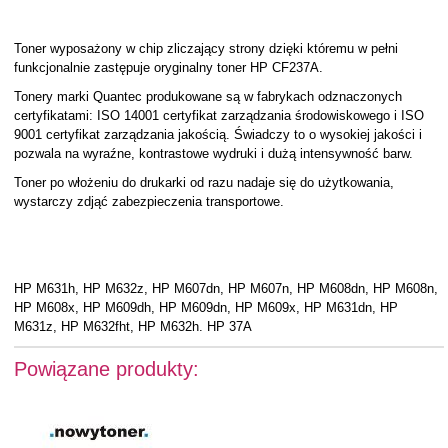
Toner wyposażony w chip zliczający strony dzięki któremu w pełni
funkcjonalnie zastępuje oryginalny toner HP CF237A.
Tonery marki Quantec produkowane są w fabrykach odznaczonych
certyfikatami: ISO 14001 certyfikat zarządzania środowiskowego i ISO
9001 certyfikat zarządzania jakością. Świadczy to o wysokiej jakości i
pozwala na wyraźne, kontrastowe wydruki i dużą intensywność barw.
Toner po włożeniu do drukarki od razu nadaje się do użytkowania,
wystarczy zdjąć zabezpieczenia transportowe.
HP M631h, HP M632z, HP M607dn, HP M607n, HP M608dn, HP M608n,
HP M608x, HP M609dh, HP M609dn, HP M609x, HP M631dn, HP
M631z, HP M632fht, HP M632h. HP 37A
Powiązane produkty: