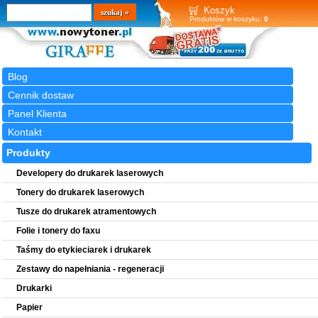
Wyszukiwarka
szukaj
Koszyk
Produktów w koszyku:
0
Blog
Cennik dostaw
Panel Klienta
Kontakt
Produkty
Developery do drukarek laserowych
Tonery do drukarek laserowych
Tusze do drukarek atramentowych
Folie i tonery do faxu
Taśmy do etykieciarek i drukarek
Zestawy do napełniania - regeneracji
Drukarki
Papier