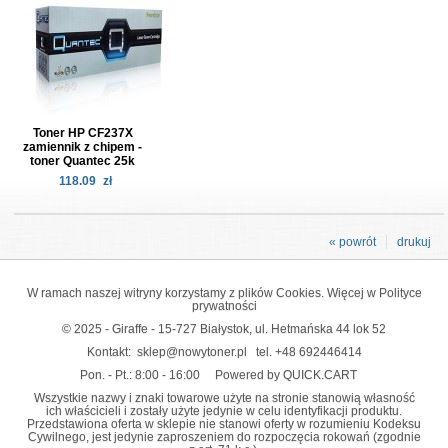
Toner HP CF237X
zamiennik z chipem -
toner Quantec 25k
118.09
zł
« powrót
drukuj
W ramach naszej witryny korzystamy z plików Cookies. Więcej w
Polityce
prywatności
© 2025 - Giraffe - 15-727 Białystok, ul. Hetmańska 44 lok 52
Kontakt:
sklep@nowytoner.pl
tel.
+48 692446414
Pon. - Pt.: 8:00 - 16:00
Powered by QUICK.CART
Wszystkie nazwy i znaki towarowe użyte na stronie stanowią własność
ich właścicieli i zostały użyte jedynie w celu identyfikacji produktu.
Przedstawiona oferta w sklepie nie stanowi oferty w rozumieniu Kodeksu
Cywilnego, jest jedynie zaproszeniem do rozpoczęcia rokowań (zgodnie