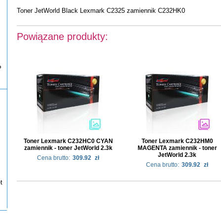
Toner JetWorld Black Lexmark C2325 zamiennik C232HK0
Powiązane produkty:
P
Toner Lexmark C232HC0 CYAN
Toner Lexmark C232HM0
zamiennik - toner JetWorld 2.3k
MAGENTA zamiennik - toner
JetWorld 2.3k
Cena brutto:
309.92
zł
Cena brutto:
309.92
zł
t