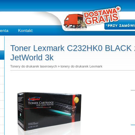
ienta
Kontakt
Toner Lexmark C232HK0 BLACK za
JetWorld 3k
Tonery do drukarek laserowych
»
tonery do drukarek Lexmark
Do