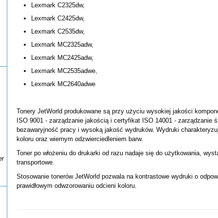
Lexmark C2325dw,
Lexmark C2425dw,
Lexmark C2535dw,
Lexmark MC2325adw,
Lexmark MC2425adw,
Lexmark MC2535adwe,
Lexmark MC2640adwe
Tonery JetWorld produkowane są przy użyciu wysokiej jakości kompone
ISO 9001 - zarządzanie jakością i certyfikat ISO 14001 - zarządzanie 
bezawaryjność pracy i wysoką jakość wydruków. Wydruki charakteryzu
koloru oraz wiernym odzwierciedleniem barw.
Toner po włożeniu do drukarki od razu nadaje się do użytkowania, wys
er
transportowe.
Stosowanie tonerów JetWorld pozwala na kontrastowe wydruki o odpowi
prawidłowym odwzorowaniu odcieni koloru.