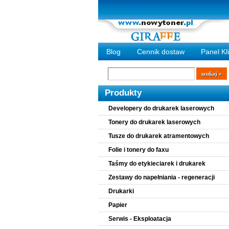
Blog
Cennik dostaw
Panel Kl
Wyszukiwarka
szukaj
Produkty
Developery do drukarek laserowych
Tonery do drukarek laserowych
Tusze do drukarek atramentowych
Folie i tonery do faxu
Taśmy do etykieciarek i drukarek
Zestawy do napełniania - regeneracji
Drukarki
Papier
Serwis - Eksploatacja