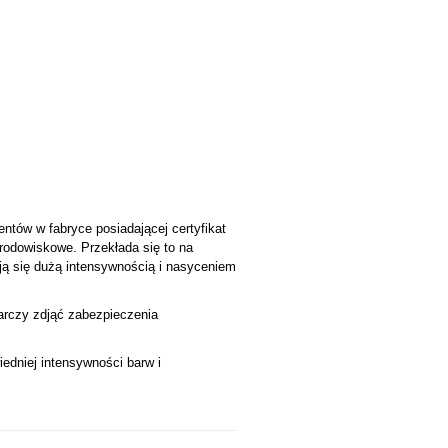
ntów w fabryce posiadającej certyfikat
środowiskowe. Przekłada się to na
ją się dużą intensywnością i nasyceniem
tarczy zdjąć zabezpieczenia
edniej intensywności barw i