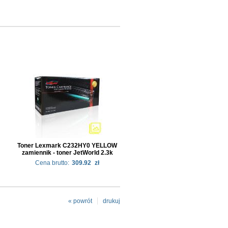
Toner Lexmark C232HY0 YELLOW
zamiennik - toner JetWorld 2.3k
Cena brutto:
309.92
zł
« powrót
drukuj