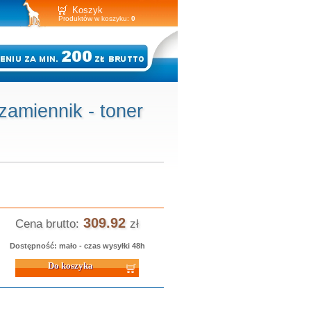
Koszyk
Produktów w koszyku:
0
miennik - toner
309.92
Cena brutto:
zł
Dostępność: mało - czas wysyłki 48h
 koszyka