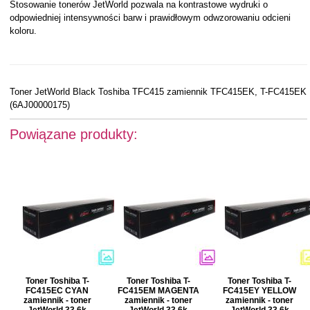
Stosowanie tonerów JetWorld pozwala na kontrastowe wydruki o
odpowiedniej intensywności barw i prawidłowym odwzorowaniu odcieni
koloru.
Toner JetWorld Black Toshiba TFC415 zamiennik TFC415EK, T-FC415EK
(6AJ00000175)
Powiązane produkty:
Toner Toshiba T-
Toner Toshiba T-
Toner Toshiba T-
FC415EC CYAN
FC415EM MAGENTA
FC415EY YELLOW
zamiennik - toner
zamiennik - toner
zamiennik - toner
JetWorld 33.6k
JetWorld 33.6k
JetWorld 33.6k