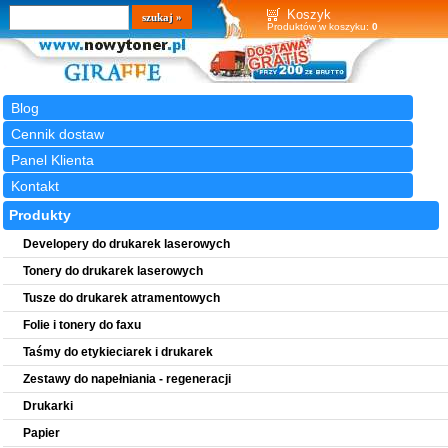
Wyszukiwarka
szukaj
Koszyk
Produktów w koszyku:
0
Blog
Cennik dostaw
Panel Klienta
Kontakt
Produkty
Developery do drukarek laserowych
Tonery do drukarek laserowych
Tusze do drukarek atramentowych
Folie i tonery do faxu
Taśmy do etykieciarek i drukarek
Zestawy do napełniania - regeneracji
Drukarki
Papier