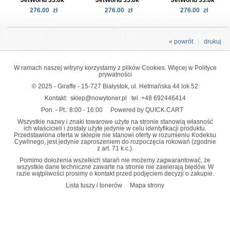
276.00
zł
276.00
zł
276.00
zł
« powrót
drukuj
W ramach naszej witryny korzystamy z plików Cookies. Więcej w
Polityce
prywatności
© 2025 - Giraffe - 15-727 Białystok, ul. Hetmańska 44 lok 52
Kontakt:
sklep@nowytoner.pl
tel.
+48 692446414
Pon. - Pt.: 8:00 - 16:00
Powered by QUICK.CART
Wszystkie nazwy i znaki towarowe użyte na stronie stanowią własność
ich właścicieli i zostały użyte jedynie w celu identyfikacji produktu.
Przedstawiona oferta w sklepie nie stanowi oferty w rozumieniu Kodeksu
Cywilnego, jest jedynie zaproszeniem do rozpoczęcia rokowań (zgodnie
z art. 71 k.c.).
Pomimo dołożenia wszelkich starań nie możemy zagwarantować, że
wszystkie dane techniczne zawarte na stronie nie zawierają błędów. W
razie wątpliwości prosimy o kontakt przed podjęciem decyzji o zakupie.
Lista tuszy i tonerów
Mapa strony