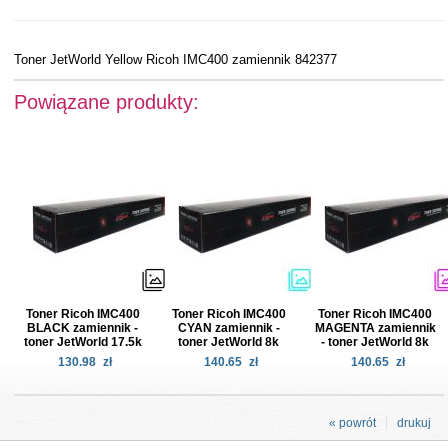
Toner JetWorld Yellow Ricoh IMC400 zamiennik 842377
Powiązane produkty:
Toner Ricoh IMC400
Toner Ricoh IMC400
Toner Ricoh IMC400
BLACK zamiennik -
CYAN zamiennik -
MAGENTA zamiennik
toner JetWorld 17.5k
toner JetWorld 8k
- toner JetWorld 8k
130.98
zł
140.65
zł
140.65
zł
« powrót
drukuj