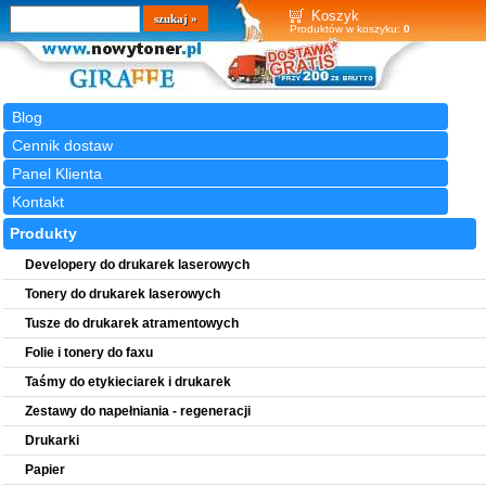
Wyszukiwarka
szukaj
Koszyk
Produktów w koszyku:
0
Blog
Cennik dostaw
Panel Klienta
Kontakt
Produkty
Developery do drukarek laserowych
Tonery do drukarek laserowych
Tusze do drukarek atramentowych
Folie i tonery do faxu
Taśmy do etykieciarek i drukarek
Zestawy do napełniania - regeneracji
Drukarki
Papier