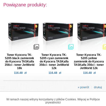
Powiązane produkty:
Toner Kyocera TK-
Toner Kyocera TK-
Toner Kyocera TK-
5205 black zamiennik
5205 cyan zamiennik
5205 yellow
do Kyocera TASKalfa
do Kyocera TASKalfa
zamiennik do Kyocera
356ci - toner JetWorld
356ci - toner JetWorld
TASKalfa 356ci - toner
18k
12k
JetWorld 12k
116.48
zł
116.48
zł
116.48
zł
« powrót
drukuj
W ramach naszej witryny korzystamy z plików Cookies. Więcej w
Polityce
prywatności