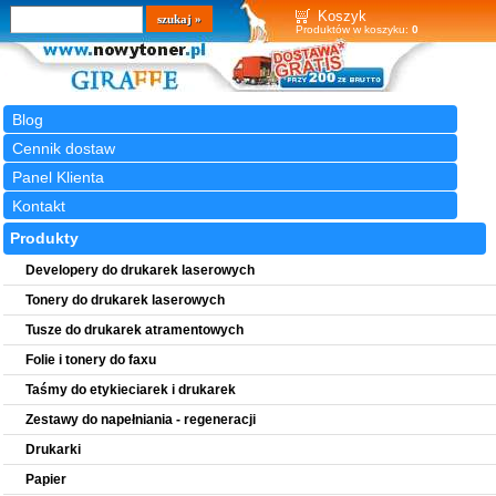
Wyszukiwarka
szukaj
Koszyk
Produktów w koszyku:
0
Blog
Cennik dostaw
Panel Klienta
Kontakt
Produkty
Developery do drukarek laserowych
Tonery do drukarek laserowych
Tusze do drukarek atramentowych
Folie i tonery do faxu
Taśmy do etykieciarek i drukarek
Zestawy do napełniania - regeneracji
Drukarki
Papier