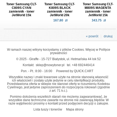
Toner Samsung CLT-
Toner Samsung CLT-
Toner Samsung CLT-
C809S CYAN
K809S BLACK
M809S MAGENTA
zamiennik - toner
zamiennik - toner
zamiennik - toner
JetWorld 15k
JetWorld 20k
JetWorld 15k
167.80
zł
343.75
zł
« powrót
drukuj
W ramach naszej witryny korzystamy z plików Cookies. Więcej w
Polityce
prywatności
© 2025 - Giraffe - 15-727 Białystok, ul. Hetmańska 44 lok 52
Kontakt:
sklep@nowytoner.pl
tel.
+48 692446414
Pon. - Pt.: 8:00 - 16:00
Powered by QUICK.CART
Wszystkie nazwy i znaki towarowe użyte na stronie stanowią własność
ich właścicieli i zostały użyte jedynie w celu identyfikacji produktu.
Przedstawiona oferta w sklepie nie stanowi oferty w rozumieniu Kodeksu
Cywilnego, jest jedynie zaproszeniem do rozpoczęcia rokowań (zgodnie
z art. 71 k.c.).
Pomimo dołożenia wszelkich starań nie możemy zagwarantować, że
wszystkie dane techniczne zawarte na stronie nie zawierają błędów. W
razie wątpliwości prosimy o kontakt przed podjęciem decyzji o zakupie.
Lista tuszy i tonerów
Mapa strony