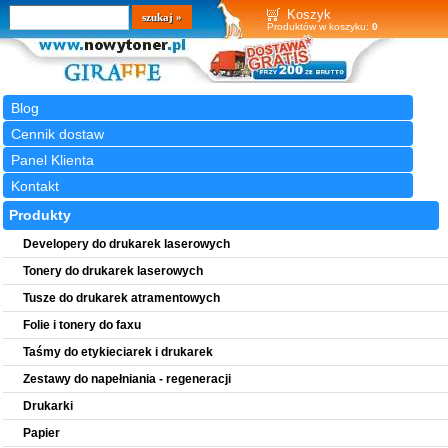
Wyszukiwarka
szukaj
Koszyk
Produktów w koszyku:
0
Blog
Cennik dostaw
Panel Klienta
Kontakt
Produkty
Developery do drukarek laserowych
Tonery do drukarek laserowych
Tusze do drukarek atramentowych
Folie i tonery do faxu
Taśmy do etykieciarek i drukarek
Zestawy do napełniania - regeneracji
Drukarki
Papier