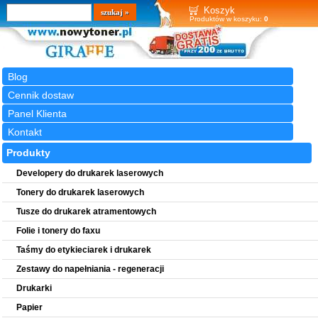
Wyszukiwarka
szukaj
Koszyk
Produktów w koszyku:
0
Blog
Cennik dostaw
Panel Klienta
Kontakt
Produkty
Developery do drukarek laserowych
Tonery do drukarek laserowych
Tusze do drukarek atramentowych
Folie i tonery do faxu
Taśmy do etykieciarek i drukarek
Zestawy do napełniania - regeneracji
Drukarki
Papier