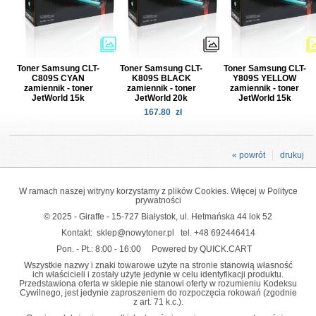
Toner Samsung CLT-
Toner Samsung CLT-
Toner Samsung CLT-
C809S CYAN
K809S BLACK
Y809S YELLOW
zamiennik - toner
zamiennik - toner
zamiennik - toner
JetWorld 15k
JetWorld 20k
JetWorld 15k
167.80
zł
« powrót
drukuj
W ramach naszej witryny korzystamy z plików Cookies. Więcej w
Polityce
prywatności
© 2025 - Giraffe - 15-727 Białystok, ul. Hetmańska 44 lok 52
Kontakt:
sklep@nowytoner.pl
tel.
+48 692446414
Pon. - Pt.: 8:00 - 16:00
Powered by QUICK.CART
Wszystkie nazwy i znaki towarowe użyte na stronie stanowią własność
ich właścicieli i zostały użyte jedynie w celu identyfikacji produktu.
Przedstawiona oferta w sklepie nie stanowi oferty w rozumieniu Kodeksu
Cywilnego, jest jedynie zaproszeniem do rozpoczęcia rokowań (zgodnie
z art. 71 k.c.).