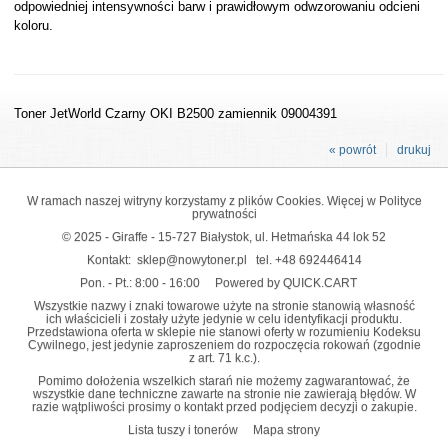
odpowiedniej intensywności barw i prawidłowym odwzorowaniu odcieni
koloru.
Toner JetWorld Czarny OKI B2500 zamiennik 09004391
« powrót
drukuj
W ramach naszej witryny korzystamy z plików Cookies. Więcej w
Polityce
prywatności
© 2025 - Giraffe - 15-727 Białystok, ul. Hetmańska 44 lok 52
Kontakt:
sklep@nowytoner.pl
tel.
+48 692446414
Pon. - Pt.: 8:00 - 16:00
Powered by QUICK.CART
Wszystkie nazwy i znaki towarowe użyte na stronie stanowią własność
ich właścicieli i zostały użyte jedynie w celu identyfikacji produktu.
Przedstawiona oferta w sklepie nie stanowi oferty w rozumieniu Kodeksu
Cywilnego, jest jedynie zaproszeniem do rozpoczęcia rokowań (zgodnie
z art. 71 k.c.).
Pomimo dołożenia wszelkich starań nie możemy zagwarantować, że
wszystkie dane techniczne zawarte na stronie nie zawierają błędów. W
razie wątpliwości prosimy o kontakt przed podjęciem decyzji o zakupie.
Lista tuszy i tonerów
Mapa strony