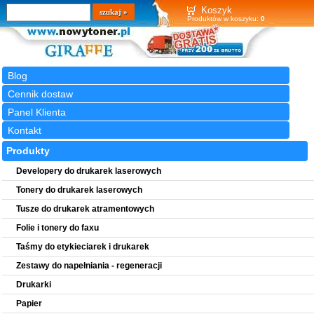
Wyszukiwarka
szukaj
Koszyk
Produktów w koszyku:
0
Blog
Cennik dostaw
Panel Klienta
Kontakt
Produkty
Developery do drukarek laserowych
Tonery do drukarek laserowych
Tusze do drukarek atramentowych
Folie i tonery do faxu
Taśmy do etykieciarek i drukarek
Zestawy do napełniania - regeneracji
Drukarki
Papier