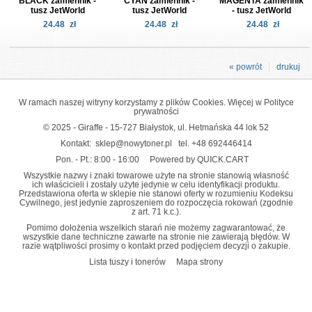
BLACK zamiennik -
CYAN zamiennik -
MAGENTA zamiennik
tusz JetWorld
tusz JetWorld
- tusz JetWorld
24.48
zł
24.48
zł
24.48
zł
« powrót
drukuj
W ramach naszej witryny korzystamy z plików Cookies. Więcej w
Polityce
prywatności
© 2025 - Giraffe - 15-727 Białystok, ul. Hetmańska 44 lok 52
Kontakt:
sklep@nowytoner.pl
tel.
+48 692446414
Pon. - Pt.: 8:00 - 16:00
Powered by QUICK.CART
Wszystkie nazwy i znaki towarowe użyte na stronie stanowią własność
ich właścicieli i zostały użyte jedynie w celu identyfikacji produktu.
Przedstawiona oferta w sklepie nie stanowi oferty w rozumieniu Kodeksu
Cywilnego, jest jedynie zaproszeniem do rozpoczęcia rokowań (zgodnie
z art. 71 k.c.).
Pomimo dołożenia wszelkich starań nie możemy zagwarantować, że
wszystkie dane techniczne zawarte na stronie nie zawierają błędów. W
razie wątpliwości prosimy o kontakt przed podjęciem decyzji o zakupie.
Lista tuszy i tonerów
Mapa strony