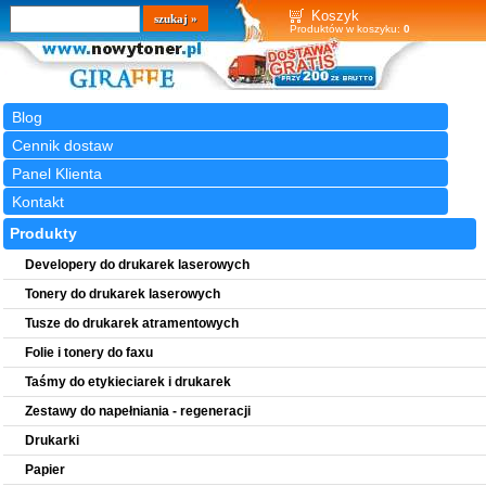
Wyszukiwarka
szukaj
Koszyk
Produktów w koszyku:
0
Blog
Cennik dostaw
Panel Klienta
Kontakt
Produkty
Developery do drukarek laserowych
Tonery do drukarek laserowych
Tusze do drukarek atramentowych
Folie i tonery do faxu
Taśmy do etykieciarek i drukarek
Zestawy do napełniania - regeneracji
Drukarki
Papier