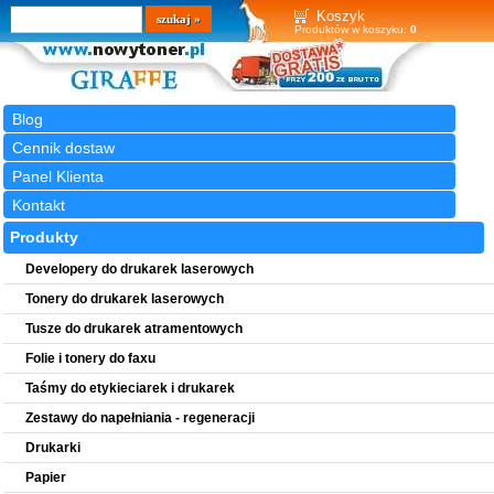
Wyszukiwarka
szukaj
Koszyk
Produktów w koszyku:
0
Blog
Cennik dostaw
Panel Klienta
Kontakt
Produkty
Developery do drukarek laserowych
Tonery do drukarek laserowych
Tusze do drukarek atramentowych
Folie i tonery do faxu
Taśmy do etykieciarek i drukarek
Zestawy do napełniania - regeneracji
Drukarki
Papier