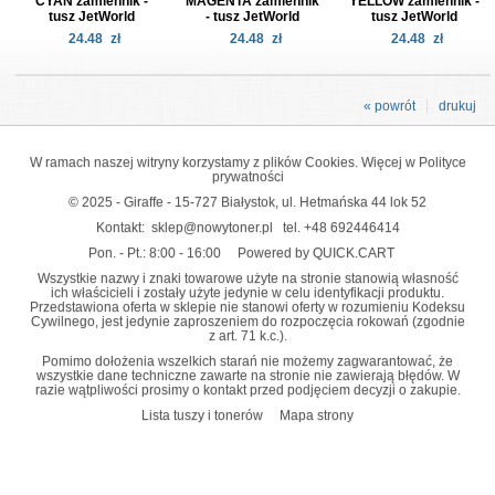
CYAN zamiennik -
MAGENTA zamiennik
YELLOW zamiennik -
tusz JetWorld
- tusz JetWorld
tusz JetWorld
24.48
zł
24.48
zł
24.48
zł
« powrót
drukuj
W ramach naszej witryny korzystamy z plików Cookies. Więcej w
Polityce
prywatności
© 2025 - Giraffe - 15-727 Białystok, ul. Hetmańska 44 lok 52
Kontakt:
sklep@nowytoner.pl
tel.
+48 692446414
Pon. - Pt.: 8:00 - 16:00
Powered by QUICK.CART
Wszystkie nazwy i znaki towarowe użyte na stronie stanowią własność
ich właścicieli i zostały użyte jedynie w celu identyfikacji produktu.
Przedstawiona oferta w sklepie nie stanowi oferty w rozumieniu Kodeksu
Cywilnego, jest jedynie zaproszeniem do rozpoczęcia rokowań (zgodnie
z art. 71 k.c.).
Pomimo dołożenia wszelkich starań nie możemy zagwarantować, że
wszystkie dane techniczne zawarte na stronie nie zawierają błędów. W
razie wątpliwości prosimy o kontakt przed podjęciem decyzji o zakupie.
Lista tuszy i tonerów
Mapa strony