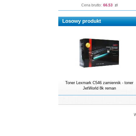
Cena brutto:
66.53
zł
Losowy produkt
Toner Lexmark C546 zamiennik - toner
JetWorld 8k reman
W