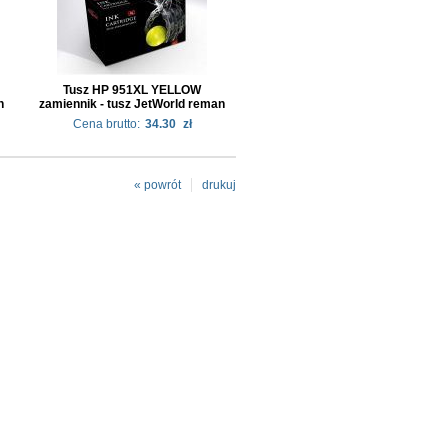
Tusz HP 951XL YELLOW
n
zamiennik - tusz JetWorld reman
Cena brutto:
34.30
zł
« powrót
drukuj