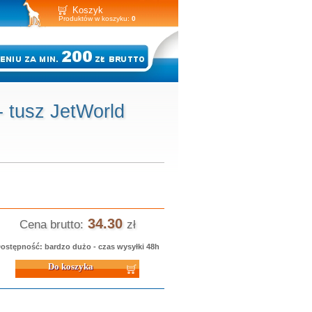
Koszyk
Produktów w koszyku:
0
 tusz JetWorld
34.30
Cena brutto:
zł
ostępność: bardzo dużo - czas wysyłki 48h
 koszyka