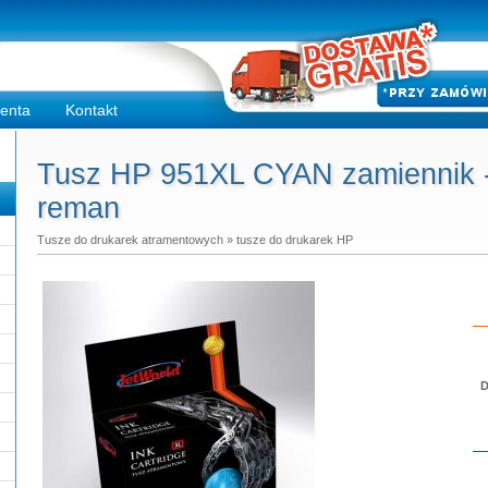
ienta
Kontakt
Tusz HP 951XL CYAN zamiennik -
reman
Tusze do drukarek atramentowych
»
tusze do drukarek HP
D
Do