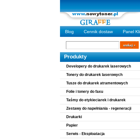
Blog
Cennik dostaw
Panel Kl
Wyszukiwarka
szukaj
Produkty
Developery do drukarek laserowych
Tonery do drukarek laserowych
Tusze do drukarek atramentowych
Folie i tonery do faxu
Taśmy do etykieciarek i drukarek
Zestawy do napełniania - regeneracji
Drukarki
Papier
Serwis - Eksploatacja