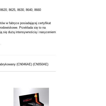
 8620, 8625, 8630, 8640, 8660
w w fabryce posiadającej certyfikat
środowiskowe. Przekłada się to na
ją się dużą intensywnością i nasyceniem
.
efabrykowany (CN046AE) (CN050AE)