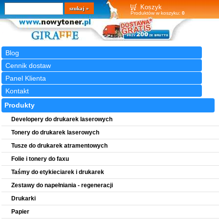
Wyszukiwarka
szukaj
Koszyk
Produktów w koszyku:
0
Blog
Cennik dostaw
Panel Klienta
Kontakt
Produkty
Developery do drukarek laserowych
Tonery do drukarek laserowych
Tusze do drukarek atramentowych
Folie i tonery do faxu
Taśmy do etykieciarek i drukarek
Zestawy do napełniania - regeneracji
Drukarki
Papier