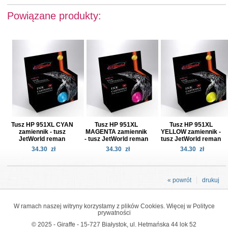
Powiązane produkty:
Tusz HP 951XL CYAN
Tusz HP 951XL
Tusz HP 951XL
zamiennik - tusz
MAGENTA zamiennik
YELLOW zamiennik -
JetWorld reman
- tusz JetWorld reman
tusz JetWorld reman
34.30
zł
34.30
zł
34.30
zł
« powrót
drukuj
W ramach naszej witryny korzystamy z plików Cookies. Więcej w
Polityce
prywatności
© 2025 - Giraffe - 15-727 Białystok, ul. Hetmańska 44 lok 52