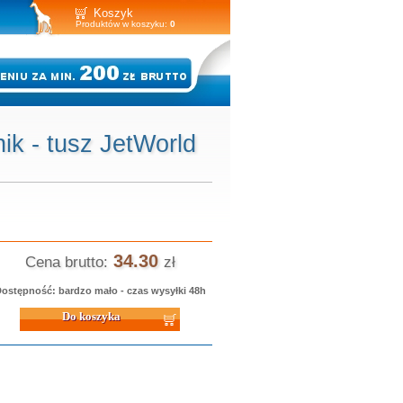
Koszyk
Produktów w koszyku:
0
k - tusz JetWorld
34.30
Cena brutto:
zł
ostępność: bardzo mało - czas wysyłki 48h
 koszyka