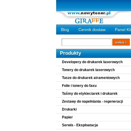
Blog
Cennik dostaw
Panel Kl
Wyszukiwarka
szukaj
Produkty
Developery do drukarek laserowych
Tonery do drukarek laserowych
Tusze do drukarek atramentowych
Folie i tonery do faxu
Taśmy do etykieciarek i drukarek
Zestawy do napełniania - regeneracji
Drukarki
Papier
Serwis - Eksploatacja