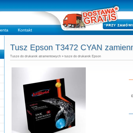
ienta
Kontakt
Tusz Epson T3472 CYAN zamienni
Tusze do drukarek atramentowych
»
tusze do drukarek Epson
D
Do