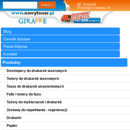
Wyszukiwarka
szukaj
Koszyk
Produktów w koszyku:
0
Blog
Cennik dostaw
Panel Klienta
Kontakt
Produkty
Developery do drukarek laserowych
Tonery do drukarek laserowych
Tusze do drukarek atramentowych
Folie i tonery do faxu
Taśmy do etykieciarek i drukarek
Zestawy do napełniania - regeneracji
Drukarki
Papier