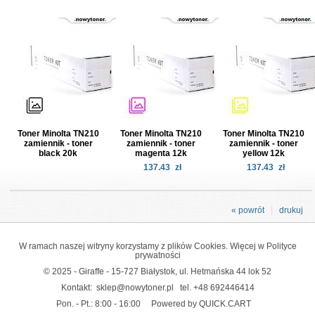
Toner Minolta TN210
Toner Minolta TN210
Toner Minolta TN210
zamiennik - toner
zamiennik - toner
zamiennik - toner
black 20k
magenta 12k
yellow 12k
137.43
zł
137.43
zł
« powrót
drukuj
W ramach naszej witryny korzystamy z plików Cookies. Więcej w
Polityce
prywatności
© 2025 - Giraffe - 15-727 Białystok, ul. Hetmańska 44 lok 52
Kontakt:
sklep@nowytoner.pl
tel.
+48 692446414
Pon. - Pt.: 8:00 - 16:00
Powered by QUICK.CART